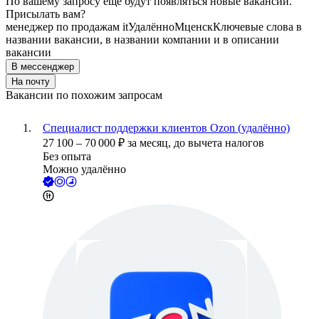
По вашему запросу ещё будут появляться новые вакансии.
Присылать вам?
менеджер по продажам it
Удалённо
Мценск
Ключевые слова в
названии вакансии, в названии компании и в описании
вакансии
В мессенджер
На почту
Вакансии по похожим запросам
Специалист поддержки клиентов Ozon (удалённо)
27 100
–
70 000
₽
за месяц,
до вычета налогов
Без опыта
Можно удалённо