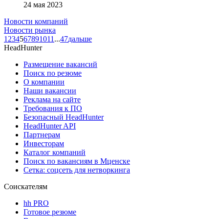
24 мая 2023
Новости компаний
Новости рынка
1
2
3
4
5
6
7
8
9
10
11
...
47
дальше
HeadHunter
Размещение вакансий
Поиск по резюме
О компании
Наши вакансии
Реклама на сайте
Требования к ПО
Безопасный HeadHunter
HeadHunter API
Партнерам
Инвесторам
Каталог компаний
Поиск по вакансиям в Мценске
Сетка: соцсеть для нетворкинга
Соискателям
hh PRO
Готовое резюме