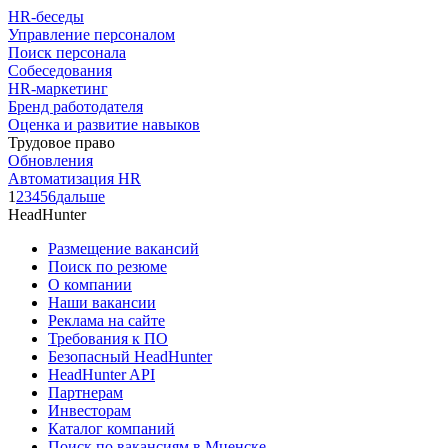
HR-беседы
Управление персоналом
Поиск персонала
Собеседования
HR-маркетинг
Бренд работодателя
Оценка и развитие навыков
Трудовое право
Обновления
Автоматизация HR
1
2
3
4
5
6
дальше
HeadHunter
Размещение вакансий
Поиск по резюме
О компании
Наши вакансии
Реклама на сайте
Требования к ПО
Безопасный HeadHunter
HeadHunter API
Партнерам
Инвесторам
Каталог компаний
Поиск по вакансиям в Мценске